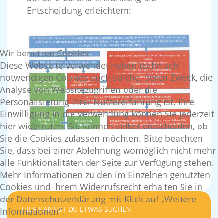
Entscheidung erleichtern:
Wir benutzen Cookies
Diese Webseite verwendet neben technisch
notwendigen Cookies auch solche, deren Zweck, die
Analyse von Websitezugriffen oder die
Personalisierung Ihrer Nutzererfahrung ist. Ihre
Einwilligung in die Verwendung können Sie jederzeit
hier widerrufen. Sie können selbst entscheiden, ob
Sie die Cookies zulassen möchten. Bitte beachten
Sie, dass bei einer Ablehnung womöglich nicht mehr
alle Funktionalitäten der Seite zur Verfügung stehen.
Mehr Informationen zu den im Einzelnen genutzten
Cookies und ihrem Widerrufsrecht erhalten Sie in
der Datenschutzerklärung mit Klick auf „Weitere
HIER KANNST DU ETWAS SUCHEN
Informationen“.